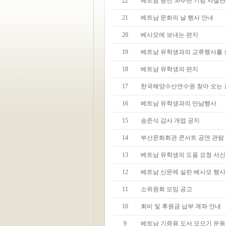
22
베트남 종전 30주년 기념 사절단
21
베트남 문화의 날 행사 안내
20
베사모에 보내는 편지
19
베트남 유학생과의 교류행사를 
18
베트남 유학생의 편지
17
한국해양수산연수원 찾아 오는 길
16
베트남 유학생과의 만남행사
15
송준식 감사 개업 공지
14
부산문화회관 콘서트 공연 관람
13
베트남 유학생의 도움 요청 서신
12
베트남 신문에 실린 베사모 행사
11
소위원회 모임 공고
10
회비 및 후원금 납부 계좌 안내
9
베트남 기증용 도서 모으기 운동