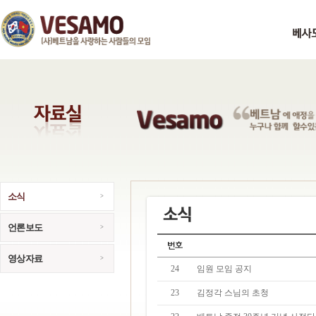
소식
언론보도
영상자료
24
임원 모임 공지
23
김정각 스님의 초청