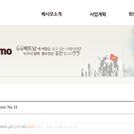
tter No.11
0604).pdf (235.8K)
[57]
DATE : 2007-03-03 15:31:22