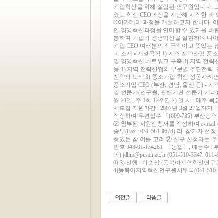
기업혁신을 위해 설립된 연구원입니다. 
였고 혁신 CEO과정을 지난해 시작한 바
O아카데미 과정을 개설하고자 합니다. 이
인 경영혁신과정을 연마할 수 있기를 바랍
통하여 기업의 경영혁신을 실현하여 나아
기업 CEO 여러분의 적극적이고 뜻있는 
미 소개 ▪ 개설목적 1) 지역 전략산업 
및 경영혁신 네트워크 구축 3) 지역 전략
용 1) 지역 전략산업의 부문별 추진전략,
전략의 모색 3) 중소기업 혁신 성공사례연
중소기업 CEO (부산, 경남, 울산 등) 
및 전문가(연구원, 관련기관 전문가 기타) - 지
월 21일, 주 1회 12주간 2) 일 시 : 매주 
시모집 지원마감 : 2007년 3월 27일까
작성하여 우편접수 『(609-735) 부
② 첨부된 지원신청서를 작성하여 e-mail 주소로
송부(Fax : 051-581-0678) 라. 
형있는 참 여를 고려 ② 신규 신청자는 추천
번호 948-01-134281, 〔농협〕, 예금
과) jdlim@pusan.ac.kr (051-510-3347
0) 3) 진행 : 이순정 (동북아지역혁신연구원 전임연구원) 
4)동북아지역혁신연구원사무국(051-510-3348,16-