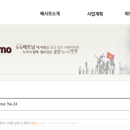
tter No.24
 24호.pdf (1.8M)
[22]
DATE : 2012-03-16 23:36:52