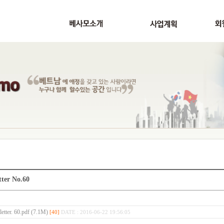
tter No.60
etter. 60.pdf (7.1M)
[40]
DATE : 2016-06-22 19:56:05