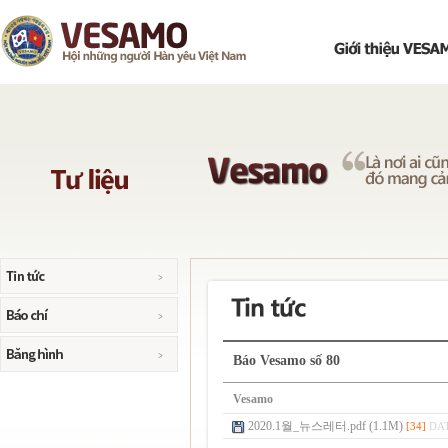
Báo Vesamo số 80
Vesamo
2020.1월_뉴스레터.pdf (1.1M)
[34]
DAT