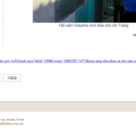
amky.gov.vn/Default.aspx?tabid=109&Group=58&NID=5475&trao-tang-nha-nhan-ai-cho-nan-