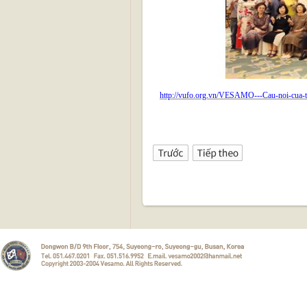
http://vufo.org.vn/VESAMO---Cau-noi-cua-t