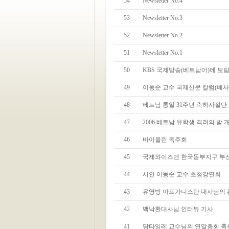
54
Newsletter No.4
53
Newsletter No.3
52
Newsletter No.2
51
Newsletter No.1
50
KBS 국제방송(베트남어)에 보
49
이동순 교수 국제신문 칼럼(베사
48
베트남 통일 31주년 축하사절단
47
2006 베트남 유학생 격려의 밤 
46
바이올린 독주회
45
국제와이즈멘 한국동부지구 부산
44
시인 이동순 교수 초청강연회
43
유영방 아프가니스탄 대사님의 
42
백낙환대사님 인터뷰 기사
41
당타잉레 교수님의 연말총회 축