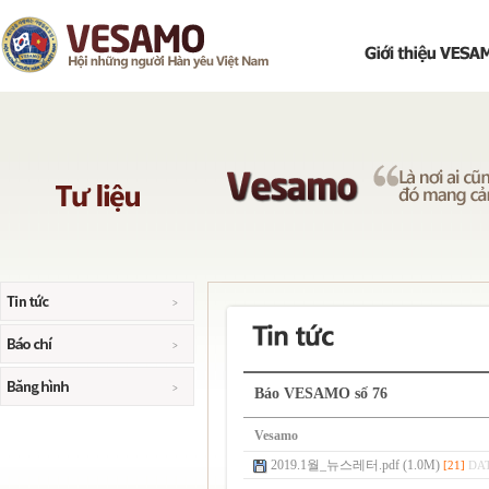
Báo VESAMO số 76
Vesamo
2019.1월_뉴스레터.pdf (1.0M)
[21]
DAT