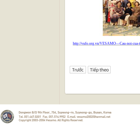
http://vufo.org.vn/VESAMO---Cau-noi-cua-t