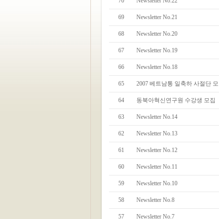
70
Newsletter No.22
69
Newsletter No.21
68
Newsletter No.20
67
Newsletter No.19
66
Newsletter No.18
65
2007 베트남통 일축하 사절단 
64
동북아혁신연구원 수강생 모집
63
Newsletter No.14
62
Newsletter No.13
61
Newsletter No.12
60
Newsletter No.11
59
Newsletter No.10
58
Newsletter No.8
57
Newsletter No.7